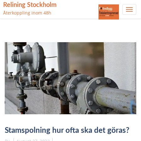
Relining Stockholm
Toggl
Återkoppling inom 48h
navig
Skip
to
content
Stamspolning hur ofta ska det göras?