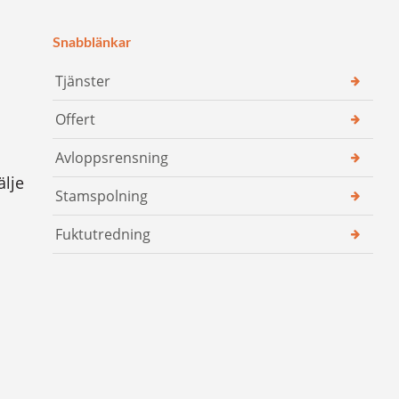
Snabblänkar
Tjänster
Offert
Avloppsrensning
älje
Stamspolning
Fuktutredning