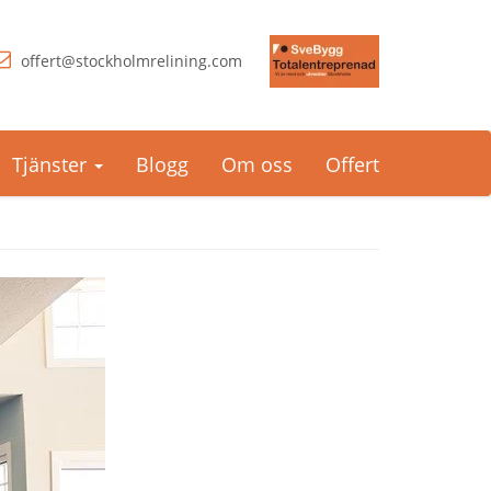
offert@stockholmrelining.com
Tjänster
Blogg
Om oss
Offert